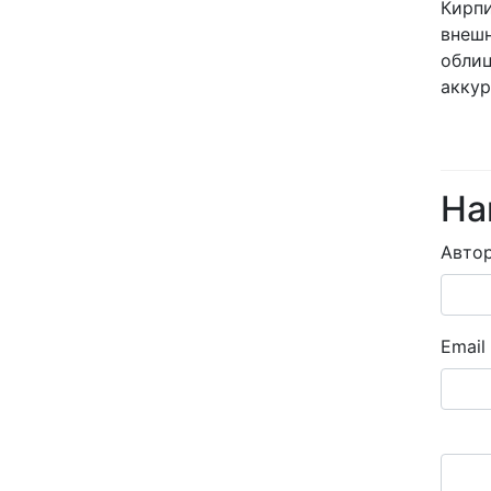
Кирпи
внешн
облиц
аккур
На
Авто
Email