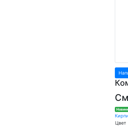
Ко
См
Новин
Кирпи
Цвет