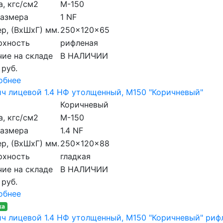
, кгс/см2
M-150
размера
1 NF
р, (ВхШхГ) мм.
250x120x65
рхность
рифленая
ие на складе
В НАЛИЧИИ
 руб.
обнее
ч лицевой 1.4 НФ утолщенный, M150 "Коричневый"
Коричневый
, кгс/см2
M-150
размера
1.4 NF
р, (ВхШхГ) мм.
250x120x88
рхность
гладкая
ие на складе
В НАЛИЧИИ
 руб.
обнее
ка
ч лицевой 1.4 НФ утолщенный, M150 "Коричневый" ри