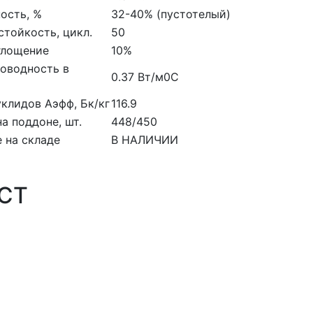
ость, %
32-40% (пустотелый)
тойкость, цикл.
50
глощение
10%
оводность в
0.37 Вт/м0С
клидов Аэфф, Бк/кг
116.9
на поддоне, шт.
448/450
 на складе
В НАЛИЧИИ
ОСТ