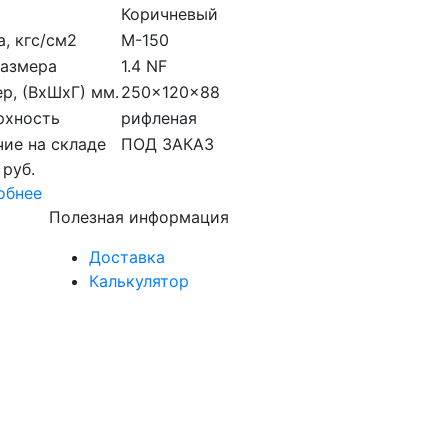
Коричневый
, кгс/см2
M-150
размера
1.4 NF
р, (ВхШхГ) мм.
250x120x88
рхность
рифленая
ие на складе
ПОД ЗАКАЗ
 руб.
обнее
Полезная информация
Доставка
Калькулятор