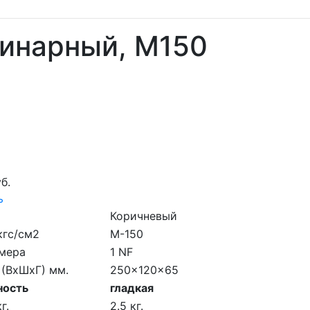
динарный, M150
б.
ь
Коричневый
кгс/см2
M-150
мера
1 NF
 (ВхШхГ) мм.
250x120x65
ность
гладкая
г.
2.5 кг.