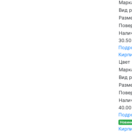
Марка
Вид 
Разме
Пове
Налич
30.50
Подр
Кирпи
Цвет
Марка
Вид 
Разме
Пове
Налич
40.00
Подр
Новин
Кирпи