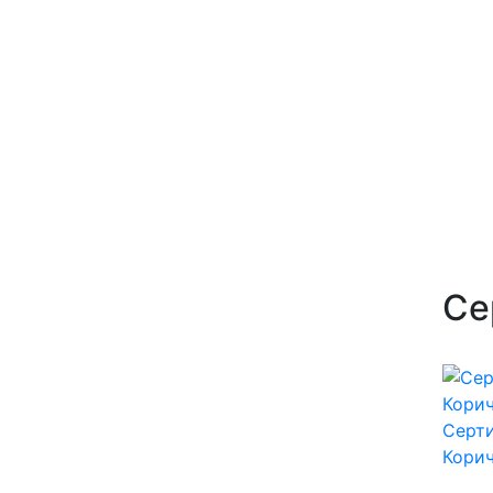
Се
Серти
Корич