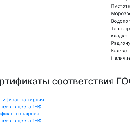
Пустотн
Морозос
Водопо
Теплопр
кладке
Радиону
Кол-во 
Наличие
ртификаты соответствия Г
фикат на кирпич
невого цвета 1НФ