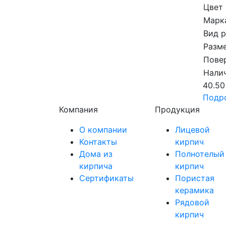
Цвет
Марка
Вид 
Разме
Пове
Налич
40.50
Подр
Компания
Продукция
О компании
Лицевой
Контакты
кирпич
Дома из
Полнотелый
кирпича
кирпич
Сертификаты
Пористая
керамика
Рядовой
кирпич